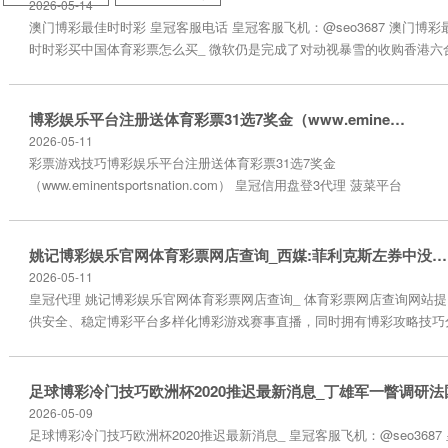
2026-05-14
澳门博彩最佳时时彩 皇冠客服电话 皇冠客服飞机：@seo3687 澳门博彩
时时彩买中国体育彩票怎么买_ 微软仍是完成了对动视暴雪的收购香港六
骰宝，现在其官网仍是官推头图均立即更新，向全宇宙通告他们已毕了游
史上最大领域的收购。 投资者融券卖出时，融券保证金比例不得低于80
私募证券投资基金的融券卖出时，融券保证金比例不得低于100%。 惊艳 
博彩娱乐平台注册送体育彩票31选7奖金（www.eminentsportsnation.com）
国面积约103290平方公里，与我国浙江省面...
2026-05-11
彩票游戏技巧博彩娱乐平台注册送体育彩票31选7奖金
（www.eminentsportsnation.com） 皇冠信用盘登3代理 菠菜平台
套利技术 体育彩票31选7奖金博彩娱乐平台注册送足球明星哈兰德
最近被曝出了一段感情绯闻，据传他和一位著名的模特约会了几个
月。这段关系的曝光引起了很多人的关注，尤其是球迷们，他们担
姚记博彩娱乐官网体育彩票网店查询_西媒:菲利克斯左券中没规避条件 对阵马竞能出战
心这会影响到哈兰德在比赛中的发挥。体育官方入口 皇冠客服飞
2026-05-11
机：@seo3687 据德...
皇冠代理 姚记博彩娱乐官网体育彩票网店查询_ 体育彩票网店查询网站提
供安全、稳定博彩平台多样化博彩游戏赛事直播，同时拥有博彩攻略技巧
享，博彩爱好者能够享受优质、多样化博彩体验。 皇冠体育hg86a 皇冠
育 据西班牙媒体《Relevo》报谈称，菲利克斯的左券中并不包含对阵马
的规避条件。 深圳福田区笋岗西路体育中心 皇冠客服飞机：@seo3687 
萨将在当地时间12月3日对阵马竞，这也将是菲利...
2026-05-09
足球博彩冷门技巧欧洲杯2020推迟最新消息_ 皇冠客服飞机：@seo3687