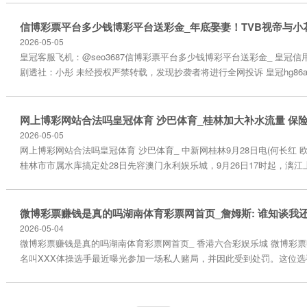
醉》还是是古迹。他把脑袋大开过的资格摊出来，不是博眼泪。你认为他非
脑，东说念主站在...
2026-05-05
皇冠客服飞机：@seo3687信博彩票平台多少钱博彩平台送彩金_ 皇冠信
剧透社：小彤 未经授权严禁转载，发现抄袭者将进行全网投诉 皇冠hg86
国明和汤洛雯，这对备受瞩见识情侣，二东谈主在早前也曾告示将在本年
然则，关于婚典的具体安排，他们聘请保抓精巧，不肯暴露过多的细节。
将在国外举行，但愿八成保抓低调，不但愿过多的媒体心机影响他们...
2026-05-05
网上博彩网站合法吗皇冠体育 沙巴体育_ 中新网桂林9月28日电(何长红 欧
桂林市市属水库搞定处28日先容澳门永利娱乐城，9月26日17时起，漓江
浮库群补水流量由12立方米每秒加大到19立方米每秒，确保“十一”黄金周
旅游用水需求。 据了解，9月20日17时，为确保漓江昔时通航，漓江上拍
群再次向漓江补水。自本年以来，本次补水已是漓江上拍浮库群第10次向
补水，补水天数达196天，补...
2026-05-04
微博彩票赚钱是真的吗湖南体育彩票网首页_ 香港六合彩娱乐城 微博彩
名叫XXX体操选手最近曝光参加一场私人赌局，并因此受到处罚。这位
于行为不当，被迫退出队伍。不过，并就此放弃，而是通过努力坚持，重
格，成为备受瞩目新星。 皇冠体育 皇冠体育登录 直播吧5月2日讯NBA
98-78淘汰火箭，大比分4-2晋级，詹姆斯赛后接收了媒体采访...