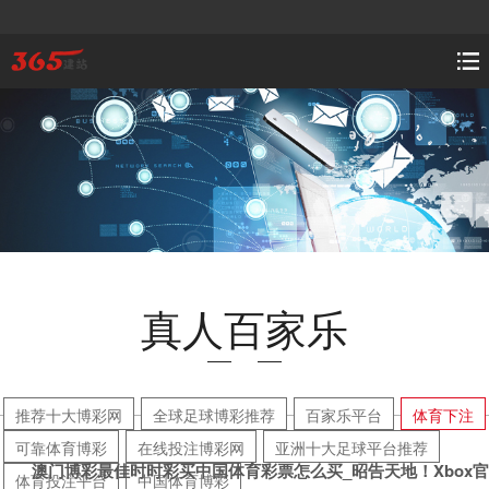
真人百家乐
推荐十大博彩网
全球足球博彩推荐
百家乐平台
体育下注
可靠体育博彩
在线投注博彩网
亚洲十大足球平台推荐
体育投注平台
中国体育博彩