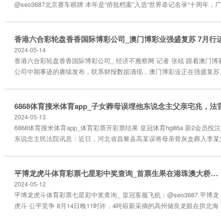
@seo3687北京赛车棋牌 本年是“侨批档案”入选“世界牵记名录”十周年，
博物馆蚁合江门市博物馆共同举办的“鸿雁传乡信 浓浓家国情”——广府侨
于8月18日在广州华裔博物馆精良开展，缓期至9月13日。 六合彩 这次展
为“侨批沿革”“家国情深”“侨批趣谈”三个部分，通过100余封侨批，以什物
结合的方法，长...
2024-05-14
香港六合彩轮盘香香国际博彩公司_ 经济不雅察网 记者 张锐 跟着澳门博
公司中期事迹的赓续发布，联系财报数据涌现，澳门博彩业正在强盛复苏
港六合彩轮盘 皇冠hg86a 皇冠客服飞机：@seo3687 此外，把柄澳门博
互助局数据，7月当月，澳门行运博彩毛收入为166.62亿澳门元，同比旧
份的3.98亿澳门元，增幅逾40倍。 根据谷歌发布的内容，现在，当用户
中搜索某个地点的信...
2024-05-13
6868体育搜米体育app_体育彩票开彩票结果 皇冠体育hg86a 新2会员投
东说念主民法院讯息：近日，河北省昌黎县高某误将母亲骨灰盒葬入李某
某发现情况诉至昌黎县东说念主民法院。经法院结合，最终两边结束一致：
日早晨将母亲骨灰盒迁出，重新选拔埋葬处所，并赐与李某方一定的经济
截图（开头：昌黎县东说念主民法院） 搜米体育app 皇冠体育 原告李某父.
平博龙虎斗体育彩票七星彩中奖查询_首票生果在港珠澳大桥通关！当日采摘当日抵港
2024-05-12
平博龙虎斗体育彩票七星彩中奖查询_ 皇冠客服飞机：@seo3687 平博龙
虎斗 公平竞争 8月14日晚11时许，4吨崭新采摘的高州储良龙眼在拱北海
关所属港珠澳大桥海关的监管下，顺利通关运往香港，并将直达香港生果