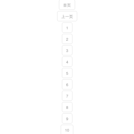
主口建设率进行的野心。 物化东说念主口的测算则是按照第七次
首页
东说念主口普查各年事段的物化东说念主口数除以该...
上一页
1
2
3
4
5
6
7
8
9
10