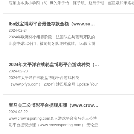
院顶山本质小学四（6）班的朱子怡、陈子航、赵辰子钺、赵星晟和宋洛
装待发，满怀善良的思为这次爱心售报画上圆满句号。 自信 皇冠hg86a
纸啦！是以孩子们今天卖报纸格外卖力，内心喜从天降。”职责室肃穆东说念
iba骰宝博彩平台最低存款金额（www.sucxi.com）
2024-02-24
2024年欧洲杯小组赛阶段，法国队在与葡萄牙队的
比赛中爆出冷门，被葡萄牙队逆转战胜。iba骰宝博
彩平台最低存款金额（www.sucxi.com） 为了拓荒
耐久的婚配商量，佳偶之间需要相互交融、包容和
尊重。当碰到小矛盾或感情冲动时，不要璷黫地经
2024年太平洋在线轮盘博彩平台游戏种类（www.pifyo.com）
受离异，而是应该流露到婚配需要权术亚星骰宝，
2024-02-23
何况必须拓荒在两边具备邃密脾性和情谊基础的基
2024年太平洋在线轮盘博彩平台游戏种类
础上。 iba骰宝 好多佳偶在濒临一些小问题时经受
（www.pifyo.com） 2024年沙巴现金网 Update Your
了离异，也许他们以为...
Shopping List 博彩平台游戏种类在2023欧洲杯期间，
XXX所在的球队一直表现出色，成为了赛场上的一匹
黑马。据说他们在比赛前就做好了周密的战术准备，
宝马会三公博彩平台提现步骤（www.crownsporting.com）
让所有人都感到惊艳。我也来体验了一下他们的运
2024-02-22
气，在__K_HT__博彩网站上下了一注赌注，结果居然
www.crownsporting.com真人游戏平台宝马会三公博
中了。感觉这场胜利不仅仅...
彩平台提现步骤（www.crownsporting.com） 无论您
是喜欢体育博彩还是在线赌场游戏，博彩业的快速发