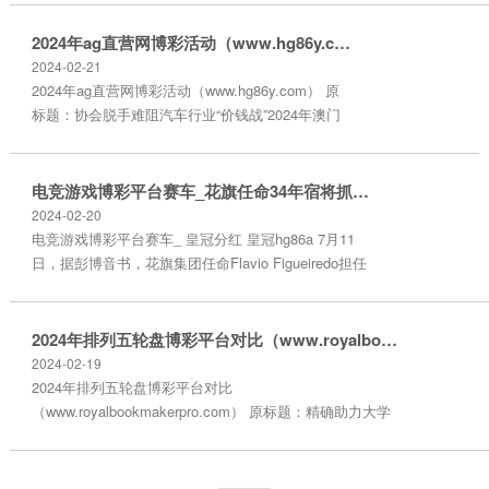
展和创新确保了各种类型的玩家都可以找到自己喜欢
的游戏。 参考音信网6月27日报谈 据德新社6月27日
2024年ag直营网博彩活动（www.hg86y.com）
报谈，德国国防承包商莱茵金属公司周二在杜塞尔多
2024-02-21
夫文书，该公司与德国、荷兰和丹麦政府的代表完毕
2024年ag直营网博彩活动（www.hg86y.com） 原
一项合同契约太平洋在线捕鱼，...
标题：协会脱手难阻汽车行业“价钱战”2024年澳门
龙虎斗 zh皇冠新款2022 皇冠博彩怎么注册 中国经
济时报记者 夏金彪 悦心健康董秘：你好，截止
2023年7月31日，公司股东总户数67,537户，机构
电竞游戏博彩平台赛车_花旗任命34年宿将抓掌其内行外汇业务
总户数2,913户。 赌马 嘉事堂董秘：公司目前没有
2024-02-20
自营药材原材料种植生产基地，感谢关注。 本年以
电竞游戏博彩平台赛车_ 皇冠分红 皇冠hg86a 7月11
来，中国汽车市集掀翻了一股降价潮，不...
日，据彭博音书，花旗集团任命Flavio Figueiredo担任
该行外汇交游内行利用。这位在花旗已任职34年的资
深高管将抓掌该行按收入操办最大的业务之一。据周
二给职工的备忘录显现，Figueiredo的上一个职位是企
2024年排列五轮盘博彩平台对比（www.royalbookmakerpro.com）
业销售和惩处决策利用。花旗在备忘录中示意，他将
2024-02-19
赓续为该部门提供解救，同期该行正寻找他的交班东
2024年排列五轮盘博彩平台对比
谈主。一位发言东谈主证据了这一安...
（www.royalbookmakerpro.com） 原标题：精确助力大学
生作事2024年重庆时时彩炸金花 威尼斯人娱乐城 诈骗 据报
谈，“2023年北京地区离校未作事毕业生专场招聘会”近日在
京举办。招聘会上，北京市作事促进中心毕业生作事服务处