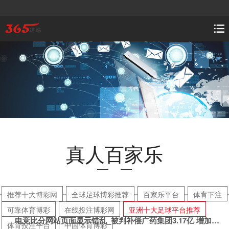
真人百家乐
推荐十大博彩网
全球足球博彩推荐
百家乐平台
体育下注
可靠体育博彩
在线投注博彩网
亚洲十大足球平台推荐
电竞比分网站页面显示错乱_被判补偿广药集团3.17亿 增加宝复兴：立即拿起上诉
体育投注平台
中国体育博彩