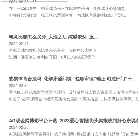
2024-02-28
在上一场比赛中，明星球员张三在比赛中受伤，众多球迷心急如焚。
但在经过治疗后，张三状态逐渐恢复，为球队重获胜利做出了贡献。
据悉，张三本赛季的表现令人惊叹，不少球迷将他视为当之无愧的足
球天才。电竞比分网站页面显示错乱_ 中新经纬7月10日电 10日，“增
加宝凉茶”微信号发布对于与广药商标纠纷案一审判决的声明，其中提
电竞比赛怎么买分_大涨之后 纯碱依然“压力山大”？
到，收到法院的一审判决，判决六增加宝公司补偿3.17亿元。增加宝
2024-02-27
对此判决成果暗意缺憾，并...
皇冠足球指数电竞比赛怎么买分_ 历程捏续大幅下
过期，受夏令进修利好守旧，6月以来纯碱现货价
钱捏稳、期价回荡反弹。昨日午盘收盘，纯碱大涨
4.42%。 有计划到远兴动力等渊博新安装行将投
产，2023年下半年纯碱走势难言乐不雅，价钱仍有
彩票体育合法吗_化解矛盾纠纷 “包容审慎”端正 司法部门“十四条措施”护航高质地发展
下行压力。薄情投资者暖热纯碱反弹沽空契机，上
2024-02-26
游坐褥企业背靠现货价钱可进行卖出套保。 皇冠源
宝马线上娱乐城彩票体育合法吗_ 日前威尼斯人真人百家乐，市司法局制
码 现货价钱以捏稳为主 __K_HT__一直以来都是博
出台了“处事保障全市经济高质地发展的十四条措施”，从提供轨制保障、
彩行业的领军品牌，其拥有的...
励严格要领平允文雅端正、涉企法律处事供给、化解涉企矛盾纠纷四个方
面，细化措施，明确筹画，进展司法行政职能，优化法治化营商环境，护
全市经济社会高质地发展。 金融投资 围绕擢升涉企法律处事遵守，全市
法行政机关捏续潜入开展涉企法治体检。加强市属国有企业法律护士人责
2024-02-25
任...
AG现金网博彩平台评测_ 扬子晚报网7月9日讯（实习生 张婧琳 记者 曹