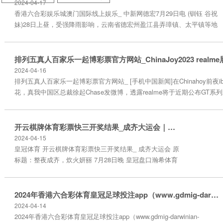
2024-04-17
香港六合彩娱乐城澳门国际线上娱乐_ 中新网德宏7月29日电 (钏钰 谷祝
妹)28日上昼，受强降雨影响，云南省德宏州盈江县弄璋镇、太平镇等地
发生山洪泥石流当然灾害皇冠现金网，致1东说念主牺牲、1东说念主失
联，共变成中国移动22个基站退服，75个基站停电。 香港六合彩娱乐城
风控2020年7月非法出境缅甸。2021年9月24日自缅甸经边境投案自首，
实行隔离医学观察。9月26日新冠病毒核酸检测阳性，转运至...
2024-04-16
排列五真人百家乐一起博彩票官方网站_ [手机中国新闻]在Chinahoy前夜i
花，真我中国区总裁徐起Chase发微博，透露realme将于近期公布GT系
只是一天之隔，咱们便在Chinajoy2023上见到了GT系列新机。 近期，因
响而推迟的国际田径赛终于在各大赛事举办地陆续开启，一些运动员们的
人眼前一亮，他们在各自的比赛中展现出的实力和技巧让人不禁想起了几
开云棋牌体育彩票快三开奖结果_成齐大运会｜整夜成齐，炊火妍丽
明星选手...
2024-04-15
皇冠体育 开云棋牌体育彩票快三开奖结果_ 成齐大运会 原
标题：整夜成齐，炊火妍丽 7月28日晚 皇冠盘口瀚希体育
第31届寰宇大学生夏令领略会开幕式 在成齐东安湖体育公
园主领略场举行 中国太阳城集团 开幕式现场举行了炊火
扮演 沿途来看高清大图！ 开幕式倒计时炊火。新华社记
2024年香港六合彩体育皇冠足球投注app（www.gdmig-darwinian-medicine.com）
者 陈泽国 摄 开幕式倒计时炊火。新华社记者 陈泽国 摄
2024-04-14
开幕式倒计时炊火。新华社记者 黄伟 摄 开幕式炊火澳门
2024年香港六合彩体育皇冠足球投注app（www.gdmig-darwinian-