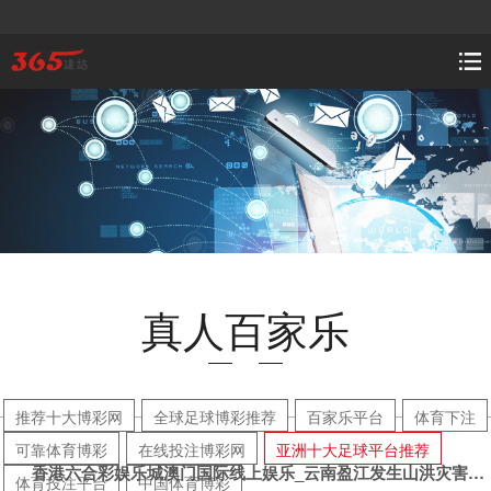
真人百家乐
推荐十大博彩网
全球足球博彩推荐
百家乐平台
体育下注
可靠体育博彩
在线投注博彩网
亚洲十大足球平台推荐
香港六合彩娱乐城澳门国际线上娱乐_云南盈江发生山洪灾害 云南移动开展济急保通
体育投注平台
中国体育博彩