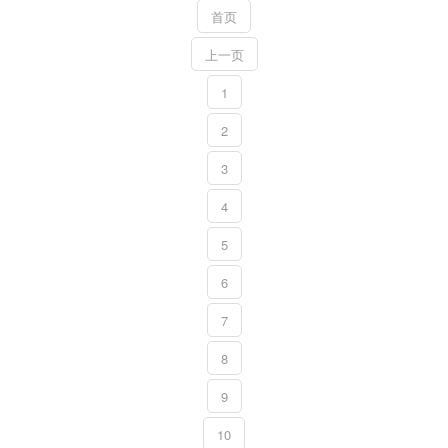
一说念兴隆崴蕤，穿越高山高山，横跨山地险壑，“十里不...
首页
上一页
1
2
3
4
5
6
7
8
9
10