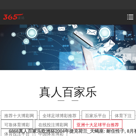
真人百家乐
推荐十大博彩网
全球足球博彩推荐
百家乐平台
体育下注
可靠体育博彩
在线投注博彩网
亚洲十大足球平台推荐
体育投注平台
中国体育博彩