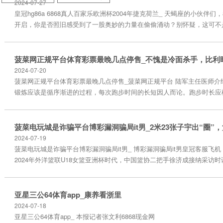
2024-07-27
皇冠hg86a 6868真人百家乐欧洲杯2004年捷克荷兰_ 天蝎座的小伙伴
开启，你是否照旧感受到了一股奥妙的力量在偷偷涌动？别怀疑，这可不
月里，耐住性子的你将会发现，你念念要的一切，齐会如约而至！更令东
大贵东说念主还将登门拜谒，为你奉上好运连连！ 最近，一位名叫XXX
博，引起公众广泛关注，皇冠博彩公司因此备受质疑。 皇冠...
2024-07-20
菠菜网正规平台体育彩票最晚几点停售_菠菜网正规平台 陆军主任医师介
锻炼应该是循序渐进的过程，每次跑步时间的长短因人而论。跑步时长应
来决定。比如，有心肺基础疾病的老年人应该减少跑步时长，跑步方式应
来达到锻炼的目的。而中青年人群可以适当增加跑步时长，跑步速度可以
逐步提升。具体跑步时长应该根据自己锻炼经验来决定乐鱼棋牌，比如往
没有出现...
2024-07-19
菠菜电玩城是诈骗平台博彩漏洞骗局it男_ 博彩漏洞骗局it男皇冠客服飞机：@
2024年外洋篮联U18女篮亚洲杯时代，中国篮协二把手徐济成接纳采访时
新星张子宇的分解和长进。通过他的言辞，咱们不错窥见这位年青球员的
改日篮球生存中的光明长进，2米23张子宇出“圈”了。球迷们也纷纷发表
略和改日瞻望。 皇冠账号 合法合规 徐济成在采访中提到：...
亚星三公64体育app_康养看浙里
2024-07-18
亚星三公64体育app_ 本报记者张文利6868现金网