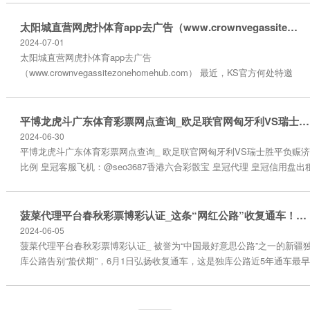
张开她个东说念主第二届奥运之旅。在出征巴黎之前，这位本年年头突破
女子半马世界记载的云南小姐接纳了南齐、N视频专访，讲明了她为巴黎奥运
太阳城直营网虎扑体育app去广告（www.crownvegassitezonehomehub.com）
2024-07-01
太阳城直营网虎扑体育app去广告
（www.crownvegassitezonehomehub.com） 最近，KS官方何处特邀
有名女星Angelababy作客主播蛋蛋的直播间亚星捕鱼，一忽儿眩惑了
繁密吃瓜看吵杂的网友围不雅。Angelababy的出现如实惊艳世东谈
主，主播蛋蛋以致贴心肠调低了好意思颜后果，引来直播间一派本
平博龙虎斗广东体育彩票网点查询_欧足联官网匈牙利VS瑞士赈济比例：匈牙利胜58%
旨，人人皆被Angelababy的瑰丽所轰动。 赛车 对此，辛巴在直播间亦
2024-06-30
然描...
平博龙虎斗广东体育彩票网点查询_ 欧足联官网匈牙利VS瑞士胜平负赈济
比例 皇冠客服飞机：@seo3687香港六合彩骰宝 皇冠代理 皇冠信用盘出
北京手艺6月15日晚21点，2024欧洲杯A组首轮比赛，匈牙利与瑞士的比
将在科隆莱茵动力球场进行。当今，欧足联官网匈牙利VS瑞士胜平负网
赈济比例：匈牙利胜58%，平局12%，瑞士胜30%。 平博龙虎斗期货欧
菠菜代理平台春秋彩票博彩认证_这条“网红公路”收复通车！一说念好意思景一起来看
博app皇冠博彩网站一家具有高知名度在线博...
2024-06-05
菠菜代理平台春秋彩票博彩认证_ 被誉为“中国最好意思公路”之一的新疆
库公路告别“蛰伏期”，6月1日弘扬收复通车，这是独库公路近5年通车最早
的一次，较往年提早十余天，搭客不错提前恍悟公路沿线好意思景。 新
塔城地区乌苏市独库公路驿站 新华社记者 丁磊 摄 独库公路在那里？ 独
公路位于国说念217线南段，北起独山子，南接新疆库车，全长561公里。