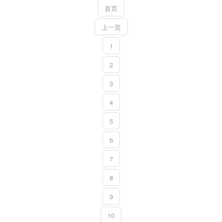
冠hg86a 天桥艺术中心年度票房破亿（主题） 北京
首页
晚报记者 李俐 韩轩 昨晚，北京天桥艺术中心的票务
上一页
系统正赶紧运转，跟着本年第209000张票——《法
语音乐剧明星集锦音乐...
1
2
3
4
5
6
7
8
9
10