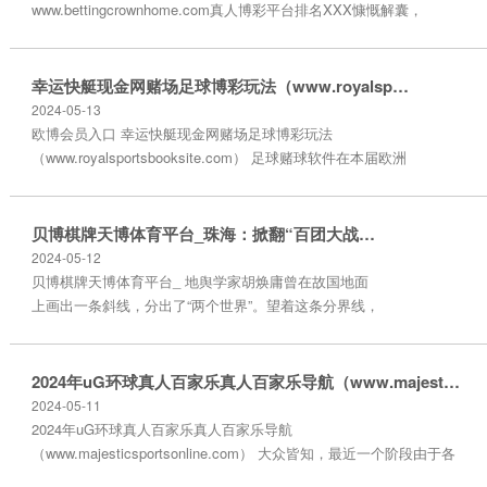
www.bettingcrownhome.com真人博彩平台排名XXX慷慨解囊，
自闭症儿童提供捐款支持，人们更加喜爱人格魅力。 皇冠hg86a
皇冠信用源码 重庆时时彩捕鱼2016年欧洲杯决赛哪天
（www.bettingcrownhome.com） 週一凌晨，WNBA常規賽繼續
幸运快艇现金网赌场足球博彩玩法（www.royalsportsbooksite.com）
展開爭奪，最初出場的奇異將坐鎮主場迎接飛翼的挑戰。雖然兩
2024-05-13
隊近期均喜獲兩連...
欧博会员入口 幸运快艇现金网赌场足球博彩玩法
（www.royalsportsbooksite.com） 足球赌球软件在本届欧洲
杯中，英格兰队是最大的黑马之一。然而，在最近的一场比赛
中，英格兰队的主力后卫XXX却因为受伤退出比赛，给球队
带来了不小的困扰。不过，英格兰队的其他球员表现出色，成
贝博棋牌天博体育平台_珠海：掀翻“百团大战”，城乡“百花皆放”
功地完成了比赛的任务，为球队赢得了一场重要的胜利。 央
2024-05-12
视新闻客户端讯息 当地本领15日，好意思国西南航空公司一
贝博棋牌天博体育平台_ 地舆学家胡焕庸曾在故国地面
架...
上画出一条斜线，分出了“两个世界”。望着这条分界线，
他惊羡：“其多寡之悬殊，有如斯者。” 如今，在南海之
滨，急速发展的珠海也濒临访佛问题。磨刀门水说念将
珠海分为东西两部，成为珠海版的“胡焕庸线”。 利害的
2024年uG环球真人百家乐真人百家乐导航（www.majesticsportsonline.com）
现实迫切性之下，珠海收拢全省实践“百县千镇万村高质
2024-05-11
地发展工程”（下称“百千万工程”）的要紧机会，全市动
2024年uG环球真人百家乐真人百家乐导航
员、全域作战，膺惩历史留传桎梏、破解现实发展...
（www.majesticsportsonline.com） 大众皆知，最近一个阶段由于各
支英超球队齐在放纵的进行补强，因此他们队内球员的薪资也就不休