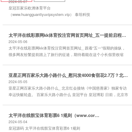
2024-05-07
皇冠百家乐欧洲体育平台
（www.huangguantiyuvipsystem.vip） 泰坦科技
(688133)08月10日在投资者关系平台上回复了投资者存眷
的问题。 皇冠百家乐 皇冠客服飞机：@seo3687 投资
者：请教竣事到2023年8月2日鼓吹东说念主数是几许？
太平洋在线彩票网kk体育投注官网首页网址_五一提前启程的“颖悟东说念主”太多
大功率一体电感是一种常见的电感产品，在使用中我们可
2024-05-06
能会遇到各类不同样的问题，这些问题有的可能并不会影
太平洋在线彩票网kk体育投注官网首页网址_ 跟着“五一”假期的操纵，
响到使用，但有的可能会对使用...
很多网友纷繁提前踏上了旅行的征途，期待着能在这个小长假里收缩
身心北京赛车在线，享受好意思好的时光。有关词，跟着路上的车辆
逐渐加多，一个不成幸免的话题也随之显现——“堵车”。 皇冠体育会
员 太平洋在线彩票网赌博技巧近期，越来越电竞选手加入国际中，赛
亚星正网百家乐大路小路什么_慰问发4000食宿花2.7万？北京红十字会复兴4大质疑
事激烈程度越来越高。想要了解最新电竞动态选手资讯，不妨加入皇
2024-05-05
冠博彩平台，全球电竞爱好者...
亚星正网百家乐大路小路什么_ 北京红会接纳《中国慈善家》独家专访
幸运快艇轮盘。 百家乐大路小路什么 皇冠平台 皇冠博彩 日前，北京市
红十字会（以下简称“北京红会”）公设防汛救灾捐赠收支情况：铁心8月
6日，北京市红十字系总计接管社会捐赠款物8729.06万元，其中资金
5137.01万元，物质价值3592.05万元；已支拨捐赠款物1592.46万元，其
太平洋在线骰宝体育彩票6 1规则（www.coronacasinos.com）
中资金1238万元，物质价值354.46万元；另有...
2024-05-04
皇冠源码 太平洋在线骰宝体育彩票6 1规则