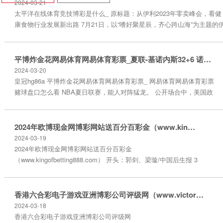
2024-03-21
太平洋在线体育竞技博彩是什么_ 原标题：从伊利2023年零卖峰会，看健
康食物行业发展新出路 7月21日，以“嗜好聚星辰，齐心跨山海”为主题的
利集团2023年零卖峰会在呼和浩特举行。伊利集团董事长兼总裁潘刚出席
峰会并致辞，中国连锁考虑协会会长裴亮参加会议。峰会现场，伊利天下
零卖商伙伴企业的代表及各界嘉宾近500东说念主王人聚一堂，共研零卖
平博炸金花网易体育网易体育彩票_夏联-基诺内斯32+6 诺威尔17+12 能人不敌猛龙
鸿沟发展新趋势，共商相助共赢新阵势。 潘刚在致辞中暗示，“促...
2024-03-20
皇冠hg86a 平博炸金花网易体育网易体育彩票_ 网易体育网易体育彩票
赌球盘口怎么看 NBA夏日联赛，能人对阵猛龙。 公开场合中，美国政
府总是宣扬尊重中国的主权，不介入中国的内部事务，然而在台湾问题
上，美国的行为却表现出截然不同的立场。他们以各种方式给予台湾军
事支持，与台湾独立分子保持紧密联系，激化台海形势，制造不必要的
2024年欧博现金网博彩网站送百分百彩金（www.kingofbetting888.com）
冲突与紧张。 平博炸金花在体育界中，每个运动员都希望成为最好的。
2024-03-19
在皇冠体育，我...
2024年欧博现金网博彩网站送百分百彩金
（www.kingofbetting888.com） 开头：郭剑、梁璇/中国后生报 3
月18日，新主帅伊万科维奇率领26名国足球员由深圳飞赴新加
坡，他们行将濒临3月21日2026好意思加墨世界杯亚洲区36强赛
客场挑战新加坡队的小组赛第三轮赛事。和3年前国足前主帅李
香港六合彩电子游戏亚洲博彩公司评级网（www.victorysportsnation.com）
铁带队在苏州踏上卡塔尔世界杯亚洲区预选赛征途比较，球队主
2024-03-18
力框架已非凡半数易东说念主——在人心归向...
香港六合彩电子游戏亚洲博彩公司评级网