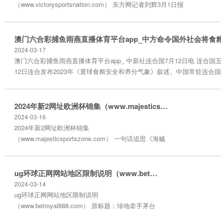
（www.victorysportsnation.com） 东方网记者刘辉3月1日报
谈：“这是我第一次来上海，到当今为止一切齐很慷慨东谈主心。此
次的旅行极度棒，我很前期待再次到访上海。”近日，东京奥运会解
放式小轮车女子公园赛冠军夏洛特·沃辛顿专程来沪拍摄宣传相片和
视频。 香港六合彩电子游戏www.victorysportsnation.com 本文图
2024-03-17
片由外洋奥委...
澳门六合彩捕鱼雨燕直播体育平台app_ 中新社连合国7月12日电 连合国
12日连合发布2023年《寰球食粮安全和养分气象》叙述。中国常驻连合
戴兵在叙述发布尽头会议上发言太平洋在线体育，命令国外社会将食粮安
国外议程的优先位置。 雨燕直播体育平台app 本日，连合国食粮及农业
外农业发展基金会、连合国儿童基金会、寰球食粮霸术署和寰球卫生组织
2024年新2网址欧洲杯锦集（www.majesticsportszone.com）
布这份最新叙述。叙述指出，2...
2024-03-16
2024年新2网址欧洲杯锦集
（www.majesticsportszone.com） 一句话追思《海贼
王》1087话——最可叹袼褙迟暮啊。 卡普照实是年事
大了，何况是武力智商双重下滑，明明是个很浅易的碾
压局，非要各式弄脏浪成了地狱局。 任务筹办即是捞
ug环球正网网站地区限制说明（www.betroyal888.com）
克比，在青雉被卡普打僵直之后，径直把克比跟云雀等
2024-03-14
主力拉走就结束。 葡京娱乐 效果呢，非要追加一个挽
ug环球正网网站地区限制说明
回子民的任务，径直被对面包饺子，变成了主场上风。
（www.betroyal888.com） 原标题：绿地牵手茅台
明...
共拓国际化和数字化等多个领域 原标题：绿地牵手