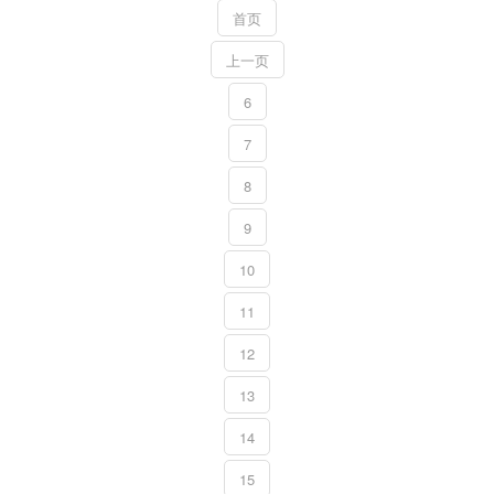
富”的说法，这是因为属虎东谈主内心高大，具有王
首页
者的声势和聪敏，他们不惧挑战，总大致在复杂中
上一页
寻求残害，带来惊喜连连。参预3月属虎东谈主内
心不再...
6
7
8
9
10
11
12
13
14
15