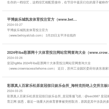
29日至30日对健身市民暂停洞开， 同期，7月3...
生存的一档综艺，这档综艺相配受接待，在节目中嘉宾们住的屋子被称作“
存》会海涵一些好一又友的到来，内行也王人会一齐住在蘑菇屋。 皇冠体
@seo3687 从第五季收官之后，第六季就一直在网崇高传各式嘉宾威望
知说念此依次六季能不成顺利地拍摄播出，毕竟有了《逍...
平博娱乐城凯发体育投注官方（www.betroyalclub.com）
2024-03-27
平博娱乐城凯发体育投注官方
（www.betroyalclub.com） 3月23日太平洋在线炸
金花，一部名为《Hide》的悬疑新剧开播，第一集
寰球收视率冲上4.4%，而王人门圈收视率则约为
4.4%。 《Hide》是一部悬疑惊悚剧集，由金东辉
2024年iba彩票网十大体育投注网站官网
导演，李宝英、李茂生等主演，所有这个词12集，
2024-03-26
改编自英剧《信任之危》。 ag官网 外围赌球软件
皇冠hg86a 2024年iba彩票网十大体育投注网站官网查询大全
界限当今，《Hide》已接踵放出了两集，在imdb平
（www.crownracessitehome.com） 近日，苏州工业园区娄葑街谈东港
台，收货了出...
社区多措并举，进一步筑牢辖区安全防地2024年澳门六合彩色碟，进步住
户的安全意志，增强辖区的安全指数。 皇冠体育备用网址 截至目前，内
古职工互助保障活动已开展两个项目，分别为职工住院医疗互助保障和女
彩票真人百
馨康互助保障。为了体现工会参与完善多层次...
2024-03-25
彩票真人百家乐松原皇冠假日娱乐会所_皇冠客服飞机：@seo3687 皇冠
育正网 据悉，最近一场重大的体育赛事被突然取消，原因是其中涉及的
博彩公司被指涉嫌赌博欺诈，其中就包括皇冠体育博彩公司。 上交所于