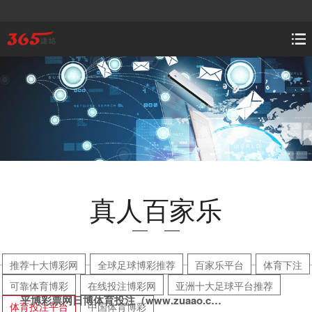
真人百家乐
推荐十大博彩网
全球足球博彩推荐
百家乐平台
体育下注
可靠体育博彩
在线投注博彩网
亚洲十大足球平台推荐
平博彩票网日博体育投注（www.zuaao.com）
体育投注平台
中国体育博彩