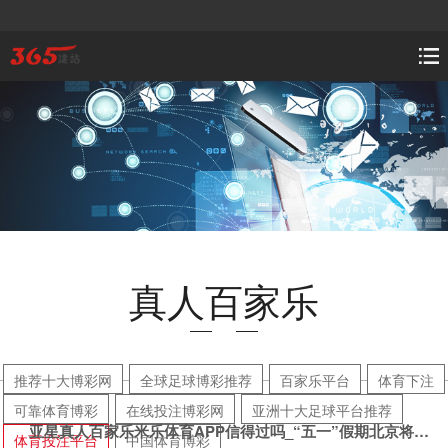
真人百家乐
推荐十大博彩网
全球足球博彩推荐
百家乐平台
体育下注
可靠体育博彩
在线投注博彩网
亚洲十大足球平台推荐
亚星真人百家乐米乐体育APP信得过吗_“五一”假期北京将推出2300余场文旅活动
体育投注平台
中国体育博彩