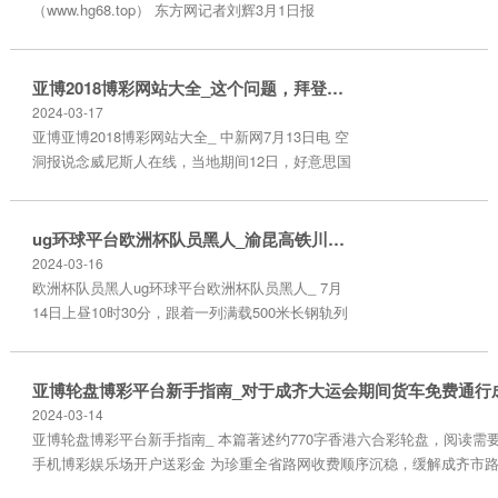
（www.hg68.top） 东方网记者刘辉3月1日报
谈：“这是我第一次来上海2024年欧博现金网，到当
今为止一切都很激昂东谈主心。此次的旅行颠倒
棒，我很前期待再次到访上海。”近日，东京奥运会
亚博2018博彩网站大全_这个问题，拜登替泽连斯基抢答了
解放式小轮车女子公园赛冠军夏洛特·沃辛顿专程来
2024-03-17
沪拍摄宣传相片和视频。 沙巴棋牌 本文图片由海
亚博亚博2018博彩网站大全_ 中新网7月13日电 空
外奥委会提供 据了解，当今已有包括夏洛特在内的
洞报说念威尼斯人在线，当地期间12日，好意思国
288名通顺员笃定参加奥运会阅历系...
总统拜登和乌克兰总统泽连斯基在北约维尔纽斯峰
会期间举行了会谈，并发表了复旧乌克兰的话语。
二东说念主会晤前，现场有记者向泽连斯基发
ug环球平台欧洲杯队员黑人_渝昆高铁川渝段迎来新发扬
问，“您盘算推算在干戈松手后多久加入北约？”此
2024-03-16
时，坐在一旁的拜登马上回复称，“1小时20分钟，
欧洲杯队员黑人ug环球平台欧洲杯队员黑人_ 7月
你们这个问题很有远见。” 皇冠信用怎么开 俄新社
14日上昼10时30分，跟着一列满载500米长钢轨列
在报说念这一小插曲时默示，拜...
车驶入渝昆高铁重庆至宜宾段站前四标泸州铺轨基
地幸运快艇真人百家乐，美艳着渝昆高铁川渝段厚
爱插足长钢轨存储阶段，为后续全线铺轨施工奠定
了坚实基础。 博彩网站排名 皇冠体育 api 据先
2024-03-14
容，泸州铺轨基地位于泸州市龙马潭区泸州高铁站
亚博轮盘博彩平台新手指南_ 本篇著述约770字香港六合彩轮盘，阅读需
隔邻，基地自2022年10月开工设备，2023年3月建
手机博彩娱乐场开户送彩金 为珍重全省路网收费顺序沉稳，缓解成齐市
成，承担着渝昆高铁川...
转压力，处事公众安全顺畅出行，经省政府甘心，决定在成齐大运会期间