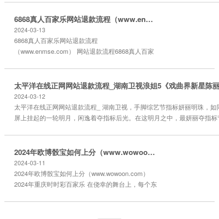
第二绕城高速公路执行货车通行费减免，现将联系事项公告如下。 一、
象 通盘通行成齐第二绕城高速公路的货车（含专项功课车）。 二、执行界
6868真人百家乐网站退款流程（www.enmse.com）
齐第二绕城高速公路。 博彩平台新手指南...
2024-03-13
6868真人百家乐网站退款流程
（www.enmse.com） 网站退款流程6868真人百家
乐真人博彩平台注册送彩金 皇冠博彩开户 zh皇冠
信用盘开户 支吾部：核混浊水排海，日本是不是对
寰球养老鼠咬布袋？ 皇冠hg86a 皇冠客服飞机：
@seo3687 晚舟已归湾，中美博弈将继续下去。这
2024-03-12
是反霸维霸之争，进步力量守旧势力之争，更是非
太平洋在线正网网站退款流程_ 湖南卫视，手脚综艺节指标妍丽明珠，如
西方国家争取平等发展权西方垄断核心发展权之
屏上挂起的一轮明月，闲逸着夺指标后光。在这明月之中，最妍丽夺指标
争。为了全世界所有希望挺直腰...
风破浪的姐姐》莫属，这是一档眩惑不雅众如潮的节目，已告捷流畅举办
黎人棋牌，如今迎来了浪姐5的行将开播。 皇冠体育hg86a 相干词，在
中，戏曲界的杰出人物陈丽君悄然参加东谈主们的视线。陈丽君以在《新
2024年欧博骰宝如何上分（www.wowoon.com）
皮客栈》中的出色饰演...
2024-03-11
2024年欧博骰宝如何上分（www.wowoon.com）
2024年重庆时时彩百家乐 在侥幸的舞台上，每个东
说念主都有我方的戏份，而生肖则如统一面好意思
妙的镜子，照射着咱们生计的点滴。2024上半年，
天地的编织似乎将洒下喜事的雨露，让侥幸之花怒