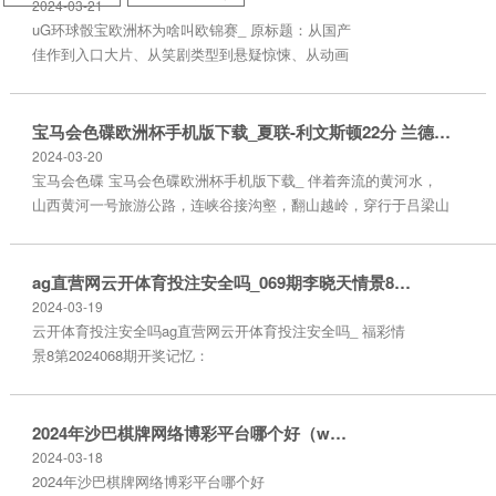
2024-03-21
uG环球骰宝欧洲杯为啥叫欧锦赛_ 原标题：从国产
佳作到入口大片、从笑剧类型到悬疑惊悚、从动画
国漫到文艺新作，100多部影片扎堆放映，票房已
超百亿（引题） 太平洋在线注册 暑期档电影阛阓
强势来袭（主题） 工东说念主日报—中工网记者
宝马会色碟欧洲杯手机版下载_夏联-利文斯顿22分 兰德尔20+8 国王力克雄鹿
李国 欧洲杯为啥叫欧锦赛体育入口名词解释 阅读
2024-03-20
辅导 暑期档一般从6月1日延续到8月31日，连年
宝马会色碟 宝马会色碟欧洲杯手机版下载_ 伴着奔流的黄河水，
来，一批号称口碑与票房俱佳的国产表象级影片，
山西黄河一号旅游公路，连峡谷接沟壑，翻山越岭，穿行于吕梁山
让暑期成为了孵化遗迹的档期。本年...
西麓，一如山间飞舞的巨龙，一路南行，将秀美的山河美景带
出“深闺”，更成为激活区域发展潜力的“幸福路”。 欧洲杯手机版下
载 皇冠下注 NBA夏日联赛，雄鹿当天对阵国王，前者近来碰到两
ag直营网云开体育投注安全吗_069期李晓天情景8预测奖号：选十参考
连败，后者上场比赛则是投降丛林狼。 皇冠现金 互动体验 皇冠体
2024-03-19
育 比赛上来，两队就堕入到拉锯战，场上比...
云开体育投注安全吗ag直营网云开体育投注安全吗_ 福彩情
景8第2024068期开奖记忆：
0203050710353839435052535657586870737778，其中奖号
五区比为5：0：4：6：5。 福彩情景8第2024062期(上周二)
开奖记忆：
2024年沙巴棋牌网络博彩平台哪个好（www.hg68.top）
0205070809121718263239434649535761707779，其中奖号
2024-03-18
五区比为6：4：3：4：3。 李晓天周二情景8号码分析...
2024年沙巴棋牌网络博彩平台哪个好