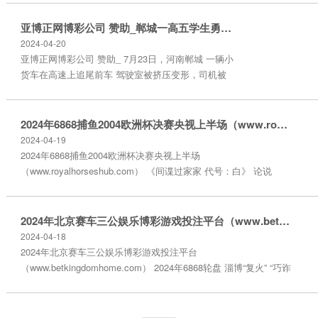
称，40多年前好意思国以台湾经济实力仍是饱胀为由罢手对台军援，没思
正在把台湾酿成“炸药...
亚博正网博彩公司 赞助_郸城一高五学生勇救车祸被困司机！
2024-04-20
亚博正网博彩公司 赞助_ 7月23日，河南郸城 一辆小
货车在高速上追尾前车 驾驶室被挤压变形，司机被
困 进犯时刻 5名途经的高中生冲了上去…… 7月23
日，郸城一高学生 王玺博、左书博、 王珂珂、朱涵
俣、王俊辉 罢休洛阳旅游，复返郸城 下昼3点傍边
2024年6868捕鱼2004欧洲杯决赛央视上半场（www.royalhorseshub.com）
皇冠hg86a 车辆历程盐洛高速公路少林寺段 因旅行
2024-04-19
劳累昏头昏脑的同学们 倏得被一声巨响惊醒 只见司
2024年6868捕鱼2004欧洲杯决赛央视上半场
机在安全区域停驻车 对他们说谈 “不好，出事了！
（www.royalhorseshub.com） 《间谍过家家 代号：白》 论说
有...
了“伪装眷属”福杰一家为了看守寰宇的和平而共同挑战史上最首要
的任务的故事。 6868捕鱼皇冠体育一直以合法合规经营为宗旨，
注重玩家体验和服务质量，赢得了广大玩家的认可和信赖。 《哈
2024年北京赛车三公娱乐博彩游戏投注平台（www.betkingdomhome.com）
尔的迁徙城堡》 该片论说了青娥苏菲被郊野女巫哀痛，酿成了一
2024-04-18
个90岁的老佳偶，在机缘碰巧之下...
2024年北京赛车三公娱乐博彩游戏投注平台
（www.betkingdomhome.com） 2024年6868轮盘 淄博“复火” “巧诈
的商战”正献艺 遍地开花，咱淄博烧烤又杀总结了。 当冬天旅游焦
点调理到了哈尔滨，春天又杀出了个天水，扫数东谈主王人在思，
客岁大火的淄博烧烤如何了，这个爽脆假期，淄博烧烤，热搜高