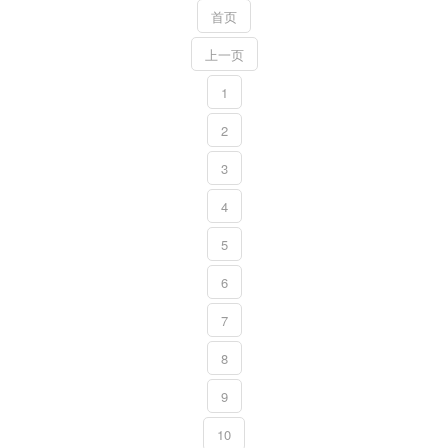
挂，王者归来！ 先看举座数据。 爽脆假期，网红淄博再次开启“东
首页
谈主从众”口头，旅游热度涨...
上一页
1
2
3
4
5
6
7
8
9
10