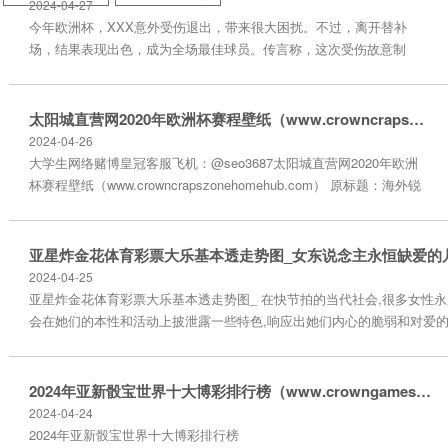
2024-04-27
今年欧洲杯，XXX意外受伤退出，带来很大困扰。不过，离开替补
场，结果表现出色，成为全场最佳球员。传言称，这次受伤故意制
造，目的替补上位，提升转会价值。澳门六合彩炸金花世界杯足球
平台_ 北京商报讯（记者 卢扬 韩昕媛）4月26日，北京商报记者从
市文化和旅游局获悉，“五一”假期北京将充分阐扬演艺资源汇聚的
太阳城直营网2020年欧洲杯赛程壁纸（www.crowncrapszonehomehub.com）
上风，在136家献艺场面举办261台1286场生意性献艺。 二、百位
2024-04-26
分析：上期开出号码1，前10次...
大学生网络赌博皇冠客服飞机：@seo3687太阳城直营网2020年欧洲
杯赛程壁纸（www.crowncrapszonehomehub.com） 原标题：海外锐
评｜好意思国信用被左迁是对华盛顿发出的三重告诫太平洋在线体育
皇冠博彩网站一家具有高知名度在线博彩平台，广大博彩爱好者提供
多种多样博彩游戏赛事直播，网站注重用户隐私安全保护，博彩爱好
者提供稳定、安全博彩平台。 好意思国民主、共和两党又“打”起...
2024-04-25
亚星炸金花体育彩票大乐基本透走势图_ 在快节拍的当代社会,很多女性
会在她们的本性和活动上披泄露一些特色,响应出她们内心的脆弱和对爱
门永利轮盘,咱们有必要细心到这些特征,并赐与她们关爱和匡助。 bet365
性理会过多样形式诱骗他东说念主的细心,以赢得存在感。她们会额外穿
东说念主瞩目等。这是因为永恒清寒爱...
2024年亚新骰宝世界十大博彩排行榜（www.crowngameszonezonezone.com）
2024-04-24
2024年亚新骰宝世界十大博彩排行榜