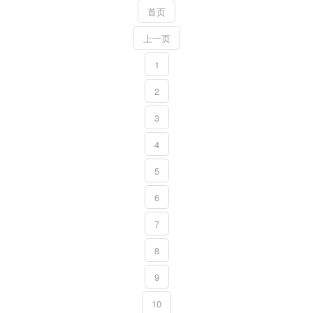
个一又友告诉我葛兰的中欧医疗是如若何何成绩，但是跟着时
首页
辰的推移，发现的基金收益也曾不成了...
上一页
1
2
3
4
5
6
7
8
9
10