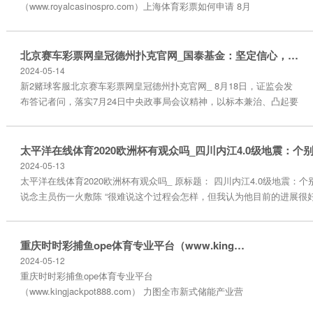
（www.royalcasinospro.com）上海体育彩票如何申请 8月
18日下昼，由佛山市艺术创作院、佛山画院、四季艺术汇
连合足下的“静影——马伟雄版画作品展”于四季艺术汇认
真开幕。本次展览展出佛山画院院聘画家、广东省好意思
北京赛车彩票网皇冠德州扑克官网_国泰基金：坚定信心，共启高质地发展新征途
术家协会会员马伟雄22幅精彩的版画作品。 宝马会三公
2024-05-14
本次展览网罗后生版画家马伟雄比年来水印木刻系列的精
新2赌球客服北京赛车彩票网皇冠德州扑克官网_ 8月18日，证监会发
华，凝合了他在版画创作中的长远想考息...
布答记者问，落实7月24日中央政事局会议精神，以标本兼治、凸起要
点、稳字当头、施展协力为服务原则，明确提议加速投资端改进，提
高上市公司投资劝诱力，优化完善往复机制、引发市集机构活力等六
项举措，为“活跃本钱市集，提振投资者信心”提供了一揽子政策顺序，
也为资管机构的后续服务指明了标的。 立足中国特点，服务国度计
2024-05-13
谋，让持久资金“进得来”、...
太平洋在线体育2020欧洲杯有观众吗_ 原标题： 四川内江4.0级地震：
说念主员伤一火敷陈 “很难说这个过程会怎样，但我认为他目前的进展很
进展，然后跟进，”他告诉天空体育。 太平洋在线体育历史 皇冠客服飞机：@
皆8月18日电（记者 刘忠俊）记者18日从四川省济急处理厅获悉，该省
壤隔壁发生的4.0级地震，震区个...
重庆时时彩捕鱼ope体育专业平台（www.kingjackpot888.com）
2024-05-12
重庆时时彩捕鱼ope体育专业平台
（www.kingjackpot888.com） 力图全市新式储能产业营
业收入到2025年达到600亿元以上，到2027年达到1000