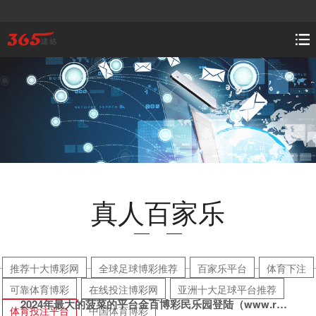
真人百家乐
推荐十大博彩网
全球足球博彩推荐
百家乐平台
体育下注
可靠体育博彩
在线投注博彩网
亚洲十大足球平台推荐
2024年最大的菠菜的平台金百博彩民乐园登陆（www.regalathletichq.com）
体育投注平台
中国体育博彩