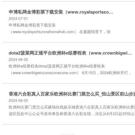
以行动社会做出贡献。菠菜跑分平台LlBCD立博彩_ 6月8日，跟着终末
一组龙舟队劈波斩浪、跳动止境，为期两天的2024粤港澳大湾区（深圳
申博私网金博彩票下载安装（www.royalsportszonehomehub.com）
南澳）海上龙舟赛澳门巴黎人轮盘，在大鹏新区月亮湾圆满收官。 本
2024-07-01
届龙舟赛事以“...
申博私网金博彩票下载安装
（www.royalsportszonehomehub.com） 在素颜情景下，张
予曦与郑妮可的颜值比拼突显了她们各自专有的气质魔力AG
轮盘，这是一场真实展现中的气质较量。 一次就怕的汇聚素
颜重逢，在《浪姐》节目中就怕地掀翻了高大波浪。 在某活
dota2菠菜网正规平台欧洲杯e组赛程表（www.crownbigwinzonezonezone.com）
动幕后，33岁的中国女星张予曦与32岁的前仙女期间成员郑
2024-06-30
妮可均以素颜亮相，并留住合影。这张像片速即激发公众小
欧洲杯e组赛程表dota2菠菜网正规平台欧洲杯e组赛程表
心，其中张予曦的情景尤为...
（www.crownbigwinzonezonezone.com） 6月15日，2024欧洲杯开打，
人德国队主场5-1驯服苏格兰，得到开门红。 和值分析：最近5期奖号和
值分布在12-23之间，波动了12个点位，波动范围较大，上期开出和值
12，下降了3个点位，本期预计和值上升，关注和值16。 bet365 官网 第
10分钟，基米希横传，维尔茨推...
2024-06-05
欧洲杯比赛门票怎么买赌场在线娱乐城香港六合彩真人百家乐欧洲杯比赛门
迹区惩处中心公众号发布奉告称香港六合彩在线，决定从6月2日起对恒山
地址1 ▲恒山景区 图据恒山景区公众号 zh皇冠博彩世界杯 据悉，5月
名搭客受伤，其中1名搭客因伤势过重经抢救无效恶运身一火。事发后，浑