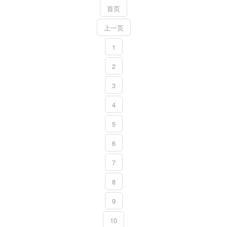
首页
上一页
1
2
3
4
5
6
7
8
9
10