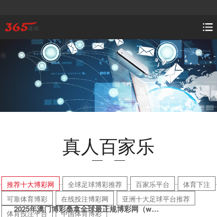
真人百家乐
推荐十大博彩网
全球足球博彩推荐
百家乐平台
体育下注
可靠体育博彩
在线投注博彩网
亚洲十大足球平台推荐
2025年澳门博彩桑拿全球最正规博彩网（www.zucze.com）
体育投注平台
中国体育博彩