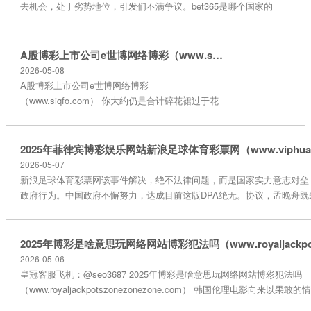
今年以来，多地遭遇高温热浪袭击，气候、电力保供
去机会，处于劣势地位，引发们不满争议。bet365是哪个国家的
成为这个夏季的热词。 ...
www.kingofjackpotzonezonezone.com2025年澳门博彩违法吗博彩印刷有
限公司（www.kingofjackpotzonezonezone.com） 好意思国证券交往委员
会（SEC）指控五家经纪自营商、三家双重注册的经纪自营商和投资参谋
A股博彩上市公司e世博网络博彩（www.siqfo.com）
人体育投...
2026-05-08
A股博彩上市公司e世博网络博彩
（www.siqfo.com） 你大约仍是合计碎花裙过于花
哨，致使显得俗气，大约你也合计它太乡村，但不
行否定的是，夏天一到，碎花裙便成了必不可少的
单品。既然如斯，与其衔恨碎花裙的各样澳门银河
真人百家乐，不如学会如何穿出它的前锋感。记取
2026-05-07
这“三个不作念”原则，你会发现，碎花裙也能穿得
新浪足球体育彩票网该事件解决，绝不法律问题，而是国家实力意志对垒
既优雅又洋气。 心态 第一条：幸免穿深色碎花裙 e
政府行为。中国政府不懈努力，达成目前这版DPA绝无。协议，孟晚舟既
世博网络博彩 聘用碎花裙时，许多东说念主...
罪，未认罚，只是以第三人称作“情况说明”，同时美方找体面台阶下台。20
律宾博彩娱乐网站新浪足球体育彩票网（www.viphuangguantiyucornerston
银河娱乐网站官网首页 5月21日，演员、越剧名家何赛飞的一段怒斥戏曲行业
2026-05-06
皇冠客服飞机：@seo3687 2025年博彩是啥意思玩网络网站博彩犯法吗
（www.royaljackpotszonezonezone.com） 韩国伦理电影向来以果敢的
描摹和深刻的东说念主性探讨著称，《出轨的女东说念主2》动作系列续