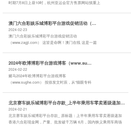
啦。”在爸爸的声声饱读吹下，王妍希逐步减弱了捏
时期7月8日上昼10时，杭州亚运会官方售票网站慎重上
紧爸爸衣服的小手，小步...
线，亚运赛事的首轮门票开售。首批上架举重、网球、跳
水、拍浮、攀岩等12个项诡计门票，测度96个售票场次，
预售11.37万张。 皇冠hg86a 杭州亚运会门票价钱从20至
澳门六合彩娱乐城博彩平台游戏促销活动（www.zagji.com）
1000元不等，其中60%以上的票价不跨越100元，平均票
2024-02-23
价不跨越160元。 皇冠代理登3 本次杭州亚运会共有40个
澳门六合彩娱乐城博彩平台游戏促销活动
大项、...
（www.zagji.com） 这皆是命啊！澳门在线 这是一篇
迟来但仍应景的著述。在以前的几年里，咱们曾在多
样不同的新内外发现一个条理：不管是“三大钢王”的
火爆和溢价，又或是紧随自后的“小钢王”蜂涌崛起，
2024年欧博博彩平台游戏博客（www.sughe.com）
又或者是下至各大子民品牌也推出雷同类型的腕表，
2024-02-22
即糟蹋通顺钢表（Luxury Sports Watches）。1972
赌马2024年欧博博彩平台游戏博客
年，Gerald Genta以皇家橡树军舰赶...
（www.sughe.com） 按捺发文时辰，从“猫眼专科
版”及时数据显露可知2024年开云体育，现时热映电
影票房榜前五分裂如下： 1、《长安三万里》 票
房：2.09亿元 主演：杨天翔 / 凌振赫 / 吴俊全 影片
北京赛车娱乐城博彩平台存款_上半年乘用车零卖逐级递加，产量、批发破千万辆
点评：三个小时少许也莫得犯困，形色了大唐荣枯
2024-02-21
下文东谈主志士云蒸霞蔚的一世。说真话，最开动
北京赛车娱乐城博彩平台存款_ 原标题：上半年乘用车零卖逐级递加
原来合计仅仅又一个展现大唐盛世的稳当小一又友
香港六合彩现金网，产量、批发破千万辆 6月，国内狭义乘用车商场
看的动画片，没念念到...
呈现分娩、批发、零卖齐创年内新高的超预期走势。分娩219.5万辆，