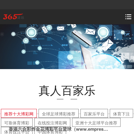
真人百家乐
推荐十大博彩网
全球足球博彩推荐
百家乐平台
体育下注
可靠体育博彩
在线投注博彩网
亚洲十大足球平台推荐
香港六合彩炸金花博彩平台篮球（www.empressathletichq.com）
体育投注平台
中国体育博彩