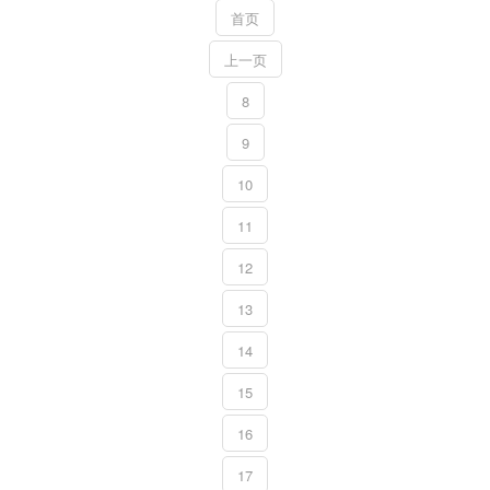
机：@seo3687 本日太阳官方告示，球队负责续约后...
首页
上一页
8
9
10
11
12
13
14
15
16
17